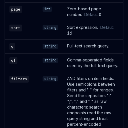
Create upload document token
Zero-based page
page
int
/upload/document/token
number.
Défaut
:
0
OUVRIR
Sort expression.
Défaut
:
-
sort
string
id
POST
Full-text search query.
q
string
Upload document chunk
/upload/document/chunk
Comma-separated fields
qf
string
OUVRIR
used by the full-text query.
AND filters on item fields.
filters
string
Use semicolons between
filters and ".." for ranges.
Send the separators ":",
";", "," and ".." as raw
characters: search
endpoints read the raw
query string and treat
percent-encoded