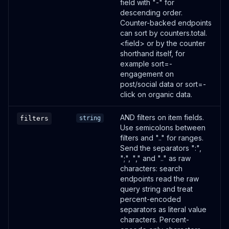
field with "-" for
descending order.
Search shortlinks
Counter-backed endpoints
/shortlinks
can sort by counters.total.
OUVRIR
<field> or by the counter
shorthand itself, for
example sort=-
GET
engagement on
post/social data or sort=-
Get a shortlink
click on organic data.
/shortlinks/:shortlinkId
OUVRIR
AND filters on item fields.
filters
string
Use semicolons between
filters and ".." for ranges.
GET
Send the separators ":",
";", "," and ".." as raw
Get shortlink stats
characters: search
/shortlinks/stats
endpoints read the raw
OUVRIR
query string and treat
percent-encoded
separators as literal value
GET
characters. Percent-