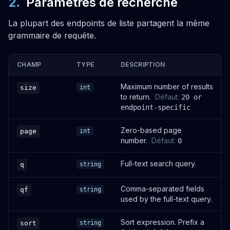
2
.
Paramètres de recherche
POST
La plupart des endpoints de liste partagent la même
Create posts in bulk
grammaire de requête.
/posts/bulk
OUVRIR
CHAMP
TYPE
DESCRIPTION
PUT
Maximum number of results
size
int
to return.
Défaut
:
20 or
Update posts in bulk
endpoint-specific
/posts/bulk
OUVRIR
Zero-based page
page
int
number.
Défaut
:
0
DELETE
Full-text search query.
q
string
Delete posts in bulk
/posts/bulk
Comma-separated fields
qf
string
OUVRIR
used by the full-text query.
Sort expression. Prefix a
sort
string
GET