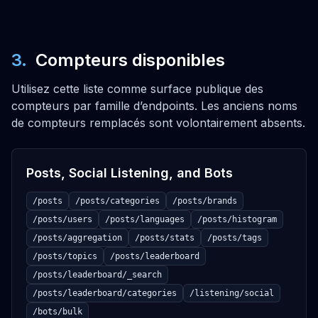
OUVRIR
GET
3
.
Compteurs disponibles
Get a theme
Utilisez cette liste comme surface publique des
/themes/:themeId
compteurs par famille d’endpoints. Les anciens noms
OUVRIR
de compteurs remplacés sont volontairement absents.
POST
Posts, Social Listening, and Bots
Create a theme
/themes
/posts
/posts/categories
/posts/brands
OUVRIR
/posts/users
/posts/languages
/posts/histogram
/posts/aggregation
/posts/stats
/posts/tags
PUT
/posts/topics
/posts/leaderboard
Update a theme
/posts/leaderboard/_search
/themes/:themeId
/posts/leaderboard/categories
/listening/social
OUVRIR
/bots/bulk