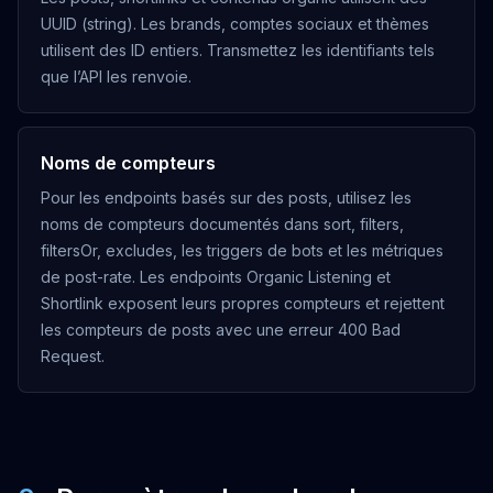
UUID (string). Les brands, comptes sociaux et thèmes
POST
utilisent des ID entiers. Transmettez les identifiants tels
que l’API les renvoie.
Check post content
/posts/check
OUVRIR
Noms de compteurs
GET
Pour les endpoints basés sur des posts, utilisez les
noms de compteurs documentés dans sort, filters,
Get post tags
filtersOr, excludes, les triggers de bots et les métriques
/posts/tags
de post-rate. Les endpoints Organic Listening et
OUVRIR
Shortlink exposent leurs propres compteurs et rejettent
les compteurs de posts avec une erreur 400 Bad
GET
Request.
Get post topics
/posts/topics
OUVRIR