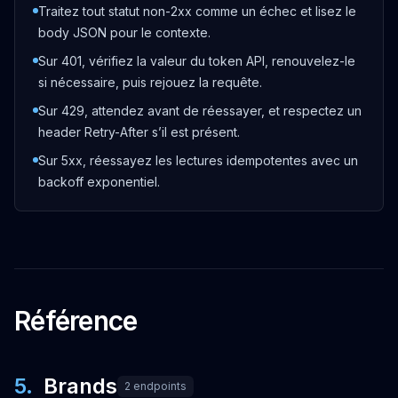
Traitez tout statut non-2xx comme un échec et lisez le
GET
body JSON pour le contexte.
Sur 401, vérifiez la valeur du token API, renouvelez-le
Search media
/media
si nécessaire, puis rejouez la requête.
OUVRIR
Sur 429, attendez avant de réessayer, et respectez un
header Retry-After s’il est présent.
GET
Sur 5xx, réessayez les lectures idempotentes avec un
backoff exponentiel.
Get media tags
/media/tags
OUVRIR
POST
Référence
Upload an image
/upload/image
OUVRIR
5
.
Brands
2
endpoints