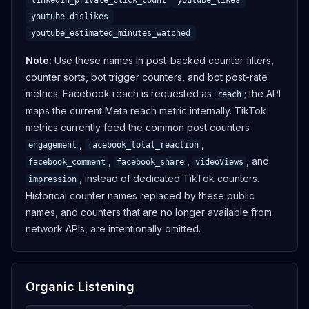
linkedin_private_click_count
youtube_likes
GET
youtube_dislikes
youtube_estimated_minutes_watched
Get organic listening
/listening/organic
Note
:
Use these names in post-backed counter filters,
OUVRIR
counter sorts, bot trigger counters, and bot post-rate
metrics. Facebook reach is requested as
; the API
reach
maps the current Meta reach metric internally. TikTok
GET
metrics currently feed the common post counters
Get organic content
,
,
engagement
facebook_total_reaction
/listening/organic/:organicId
,
,
, and
facebook_comment
facebook_share
videoViews
OUVRIR
, instead of dedicated TikTok counters.
impression
Historical counter names replaced by these public
names, and counters that are no longer available from
GET
network APIs, are intentionally omitted.
Get organic stats
/listening/organic/stats
OUVRIR
Organic Listening