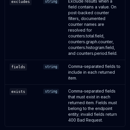
Exclude results when a
/shortlinks/bulk
excludes
string
field contains a value. On
OUVRIR
post-backed counter
filters, documented
counter names are
PUT
resolved for
counters.total.field,
Update a shortlink
counters.graph.counter,
/shortlinks/:shortlinkId
counters.histogram.field,
OUVRIR
and counters.period.field.
Comma-separated fields to
fields
POST
string
include in each returned
Generate a message for a shortlink
item.
/shortlinks/:shortlinkId/generate-message
Comma-separated fields
exists
string
OUVRIR
that must exist in each
returned item. Fields must
GET
belong to the endpoint
entity; invalid fields return
Search themes
400 Bad Request.
/themes