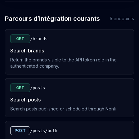
Get a social account
/social-accounts/:socialAccountId
Parcours d’intégration courants
5
endpoints
OUVRIR
GET
GET
/brands
Get publishing quota
Search brands
/social-accounts/publishing-quota
Return the brands visible to the API token role in the
OUVRIR
authenticated company.
GET
GET
/posts
Get YouTube playlists
Search posts
/social-accounts/youtube/playlists
Search posts published or scheduled through Nonli.
OUVRIR
GET
POST
/posts/bulk
Get Pinterest boards