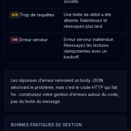
société.
Une limite de débit a été
Trop de requêtes
429
PUT
atteinte. Ralentissez et
réessayez plus tard.
Update bots in bulk
/bots/bulk
Erreur serveur inattendue.
Erreur serveur
500
OUVRIR
Réessayez les lectures
idempotentes avec un
backoff.
DELETE
Delete a bot
/bots/:botId
Les réponses d’erreur renvoient un body JSON
OUVRIR
décrivant le problème, mais c’est le code HTTP qui fait
foi : construisez votre gestion d’erreurs autour du code,
GET
pas du texte du message.
Get bot configuration info
/bots/info
OUVRIR
BONNES PRATIQUES DE GESTION