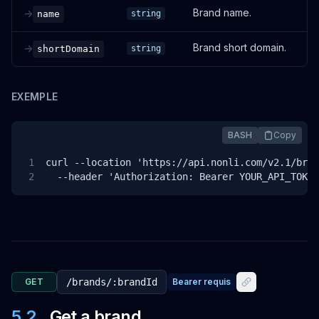
Brand name.
->
name
string
Brand short domain.
->
shortDomain
string
EXEMPLE
BASH
Copy
1
curl --location 'https://api.nonli.com/v2.1/bran
2
  --header 'Authorization: Bearer YOUR_API_TOKEN
GET
/brands/:brandId
Bearer requis
5.2
.
Get a brand