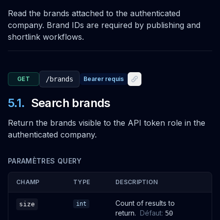
POST
Read the brands attached to the authenticated
Create upload video token
company. Brand IDs are required by publishing and
/upload/video/token
shortlink workflows.
OUVRIR
POST
GET
/brands
Bearer requis
Check uploaded video existence
5.1
.
Search brands
/upload/video/exists
OUVRIR
Return the brands visible to the API token role in the
authenticated company.
POST
PARAMÈTRES QUERY
Upload video chunk
/upload/video/chunk
CHAMP
TYPE
DESCRIPTION
OUVRIR
Count of results to
size
int
return.
Défaut
:
50
POST