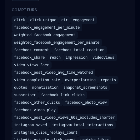
COMPTEURS
DELETE
click
click_unique
ctr
engagement
Delete a theme
facebook_engagement_per_minute
/themes/:themeId
weighted_facebook_engagement
OUVRIR
weighted_facebook_engagement_per_minute
facebook_comment
facebook_total_reaction
facebook_share
reach
impression
videoViews
GET
video_views_3sec
Get theme roles
facebook_post_video_avg_time_watched
/themes/roles
video_completion_rate
overperforming
reposts
OUVRIR
quotes
monetization
snapchat_screenshots
subscriber
facebook_link_clicks
facebook_other_clicks
GET
facebook_photo_view
facebook_video_play
Get social listening
facebook_post_video_views_60s_excludes_shorter
/listening/social
instagram_saved
instagram_total_interactions
OUVRIR
instagram_clips_replays_count