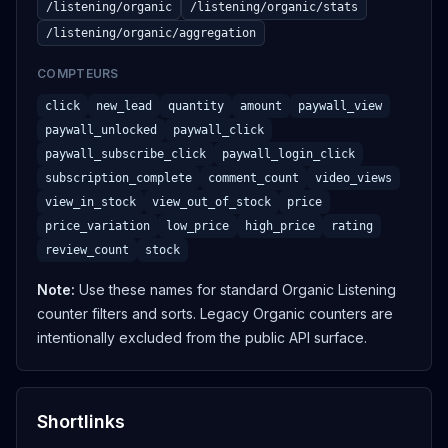
GET
/listening/organic
/listening/organic/stats
/listening/organic/aggregation
Get organic aggregation
/listening/organic/aggregation
COMPTEURS
OUVRIR
click
new_lead
quantity
amount
paywall_view
paywall_unlocked
paywall_click
GET
paywall_subscribe_click
paywall_login_click
subscription_complete
Suggest organic filter values
comment_count
video_views
/listening/organic/suggest/:field
view_in_stock
view_out_of_stock
price
price_variation
low_price
high_price
rating
OUVRIR
review_count
stock
GET
Note
:
Use these names for standard Organic Listening
counter filters and sorts. Legacy Organic counters are
Get the leaderboard
intentionally excluded from the public API surface.
/posts/leaderboard
OUVRIR
Shortlinks
POST