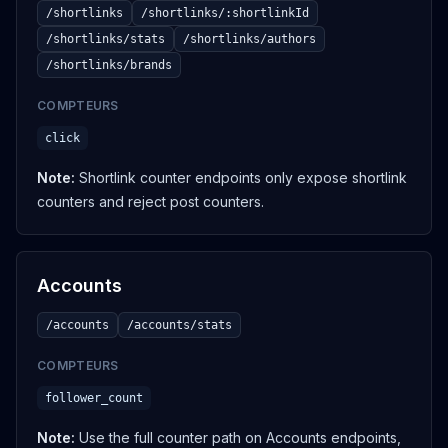
/shortlinks
/shortlinks/:shortlinkId
Search the leaderboard
/posts/leaderboard/_search
/shortlinks/stats
/shortlinks/authors
OUVRIR
/shortlinks/brands
COMPTEURS
GET
click
Get leaderboard categories
Note
:
Shortlink counter endpoints only expose shortlink
/posts/leaderboard/categories
counters and reject post counters.
OUVRIR
GET
Accounts
Search accounts
/accounts
/accounts
/accounts/stats
OUVRIR
COMPTEURS
follower_count
POST
Note
:
Use the full counter path on Accounts endpoints,
Add an account