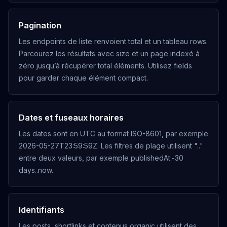
OUVRIR
Pagination
GET
Les endpoints de liste renvoient total et un tableau rows.
Get post histogram
Parcourez les résultats avec size et un page indexé à
/posts/histogram
zéro jusqu’à récupérer total éléments. Utilisez fields
OUVRIR
pour garder chaque élément compact.
GET
Dates et fuseaux horaires
Get post aggregation
/posts/aggregation
Les dates sont en UTC au format ISO-8601, par exemple
OUVRIR
2026-05-27T23:59:59Z. Les filtres de plage utilisent ".."
entre deux valeurs, par exemple publishedAt:-30
days..now.
GET
Get post stats
/posts/stats
Identifiants
OUVRIR
Les posts, shortlinks et contenus organic utilisent des