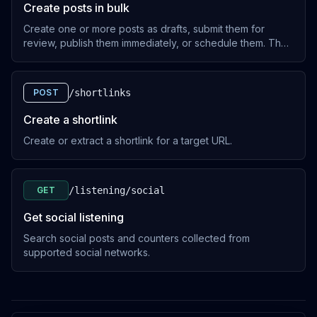
Create posts in bulk
/social-accounts/pinterest/boards
Create one or more posts as drafts, submit them for
OUVRIR
review, publish them immediately, or schedule them. The
API-token role must grant `post.write` and access to
every requested brand and social account.
GET
POST
/shortlinks
Search posts
/posts
Create a shortlink
OUVRIR
Create or extract a shortlink for a target URL.
GET
GET
/listening/social
Get a post
/posts/:postId
Get social listening
OUVRIR
Search social posts and counters collected from
supported social networks.
GET
Get post categories
/posts/categories