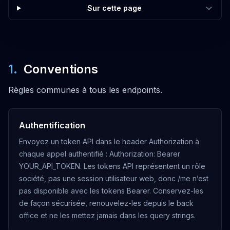
Sur cette page
OUVRIR
GET
Get post brands
1
.
Conventions
/posts/brands
OUVRIR
Règles communes à tous les endpoints.
GET
Authentification
Get post users
Envoyez un token API dans le header Authorization à
/posts/users
chaque appel authentifié : Authorization: Bearer
OUVRIR
YOUR_API_TOKEN. Les tokens API représentent un rôle
société, pas une session utilisateur web, donc /me n’est
GET
pas disponible avec les tokens Bearer. Conservez-les
de façon sécurisée, renouvelez-les depuis le back
Get post languages
office et ne les mettez jamais dans les query strings.
/posts/languages