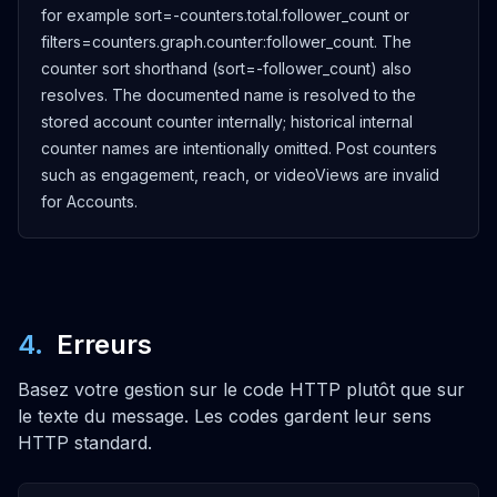
for example sort=-counters.total.follower_count or
/accounts
filters=counters.graph.counter:follower_count. The
OUVRIR
counter sort shorthand (sort=-follower_count) also
resolves. The documented name is resolved to the
GET
stored account counter internally; historical internal
counter names are intentionally omitted. Post counters
Get account categories
such as engagement, reach, or videoViews are invalid
/accounts/categories
for Accounts.
OUVRIR
GET
Search account locations
/accounts/locations
4
.
Erreurs
OUVRIR
Basez votre gestion sur le code HTTP plutôt que sur
le texte du message. Les codes gardent leur sens
GET
HTTP standard.
Get account stats
/accounts/stats