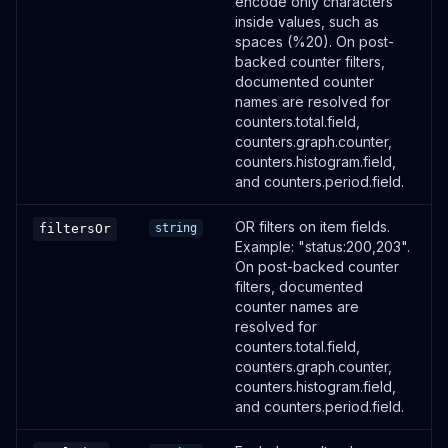
encode only characters
Get shortlink authors
inside values, such as
/shortlinks/authors
spaces (%20). On post-
OUVRIR
backed counter filters,
documented counter
names are resolved for
GET
counters.total.field,
counters.graph.counter,
Get shortlink brands
counters.histogram.field,
/shortlinks/brands
and counters.period.field.
OUVRIR
OR filters on item fields.
filtersOr
string
Example: "status:200,203".
POST
On post-backed counter
filters, documented
Create a shortlink
counter names are
/shortlinks
resolved for
OUVRIR
counters.total.field,
counters.graph.counter,
counters.histogram.field,
POST
and counters.period.field.
Create shortlinks in bulk