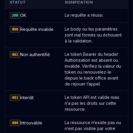
STATUT
SIGNIFICATION
OUVRIR
La requête a réussi.
OK
200
GET
Le body ou les paramètres
Requête invalide
400
Search bots
sont mal formés ou échouent
/bots
à la validation.
OUVRIR
Le token Bearer du header
Non authentifié
401
Authorization est absent ou
GET
invalide. Vérifiez la valeur du
token ou renouvelez-le
Get a bot
depuis le back office avant
/bots/:botId
de rejouer l’appel.
OUVRIR
Le token API est valide mais
Interdit
403
n’a pas les droits sur cette
POST
ressource.
Create bots in bulk
La ressource n’existe pas ou
Introuvable
404
/bots/bulk
n’est pas visible par votre
OUVRIR