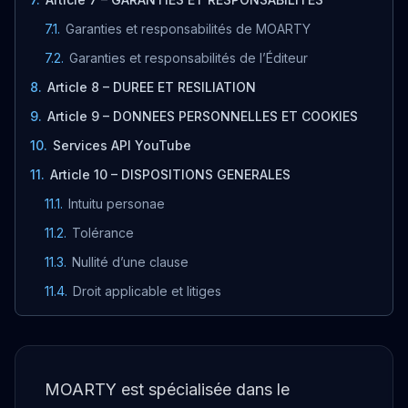
7.1
.
Garanties et responsabilités de MOARTY
7.2
.
Garanties et responsabilités de l’Éditeur
8
.
Article 8 – DUREE ET RESILIATION
9
.
Article 9 – DONNEES PERSONNELLES ET COOKIES
10
.
Services API YouTube
11
.
Article 10 – DISPOSITIONS GENERALES
11.1
.
Intuitu personae
11.2
.
Tolérance
11.3
.
Nullité d’une clause
11.4
.
Droit applicable et litiges
MOARTY est spécialisée dans le