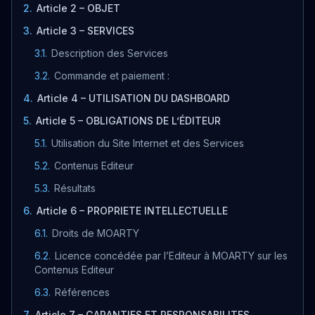
2
.
Article 2 – OBJET
3
.
Article 3 – SERVICES
3.1
.
Description des Services
3.2
.
Commande et paiement :
4
.
Article 4 – UTILISATION DU DASHBOARD
5
.
Article 5 – OBLIGATIONS DE L’ÉDITEUR
5.1
.
Utilisation du Site Internet et des Services
5.2
.
Contenus Editeur
5.3
.
Résultats
6
.
Article 6 – PROPRIETE INTELLECTUELLE
6.1
.
Droits de MOARTY
6.2
.
Licence concédée par l’Editeur à MOARTY sur les
Contenus Editeur
6.3
.
Références
7
.
Article 7 – GARANTIES ET RESPONSABILITES