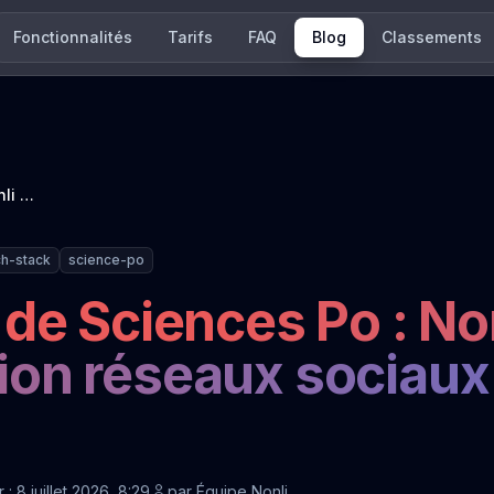
Fonctionnalités
Tarifs
FAQ
Blog
Classements
Tech Stack 2022 de Sciences Po : Nonli est l'outil de publication réseaux sociaux le mieux noté
ch-stack
science-po
de Sciences Po : Non
ation réseaux sociaux
 : 8 juillet 2026, 8:29
par
Équipe Nonli