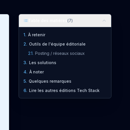
Table des matières
(
7
)
1
.
À retenir
2
.
Outils de l'équipe éditoriale
2.1
.
Posting / réseaux sociaux
3
.
Les solutions
4
.
À noter
5
.
Quelques remarques
6
.
Lire les autres éditions Tech Stack