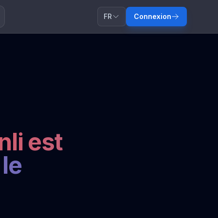
FR
Connexion
li est
 le