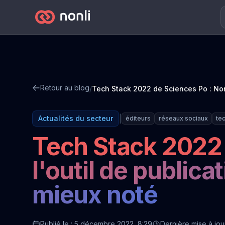
Retour au blog
/
|
Actualités du secteur
éditeurs
réseaux sociaux
te
Tech Stack 2022 
l'outil de public
mieux noté
Publié le : 5 décembre 2022, 8:29
Dernière mise à jour