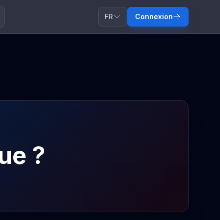
FR
Connexion
ue ?