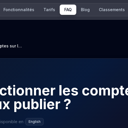
Fonctionnalités
Tarifs
FAQ
Blog
Classements
Comment sélectionner les comptes sur lesquels je veux publier ?
tionner les compt
x publier ?
isponible en :
English