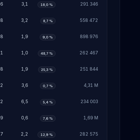
96
3,1
291 346
18,0 %
98
3,2
558 472
8,7 %
58
1,9
898 976
9,0 %
31
1,0
262 467
48,7 %
58
1,9
251 844
25,3 %
12
3,6
4,31 M
0,7 %
02
6,5
234 003
5,4 %
19
0,6
1,69 M
7,6 %
67
2,2
282 575
12,9 %