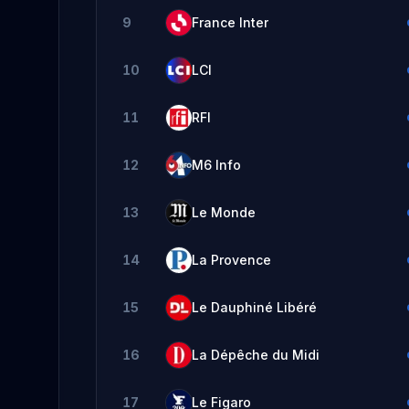
9
France Inter
10
LCI
11
RFI
12
M6 Info
13
Le Monde
14
La Provence
15
Le Dauphiné Libéré
16
La Dépêche du Midi
17
Le Figaro