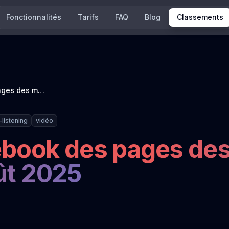
Fonctionnalités
Tarifs
FAQ
Blog
Classements
Classement Facebook des pages des médias info français : août 2025
-listening
vidéo
book des pages de
oût 2025