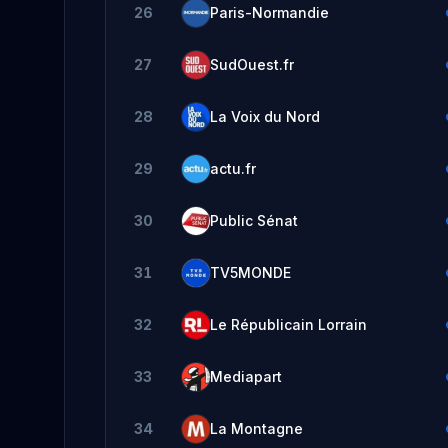
26
Paris-Normandie
27
SudOuest.fr
28
La Voix du Nord
29
actu.fr
30
Public Sénat
31
TV5MONDE
32
Le Républicain Lorrain
33
Mediapart
34
La Montagne