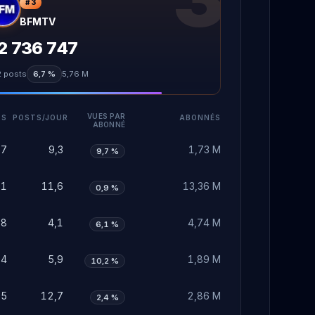
#
3
BFMTV
2 736 747
2
posts
6,7 %
5,76 M
VUES PAR
TS
POSTS/JOUR
ABONNÉS
ABONNÉ
87
9,3
1,73 M
9,7 %
61
11,6
13,36 M
0,9 %
28
4,1
4,74 M
6,1 %
84
5,9
1,89 M
10,2 %
95
12,7
2,86 M
2,4 %