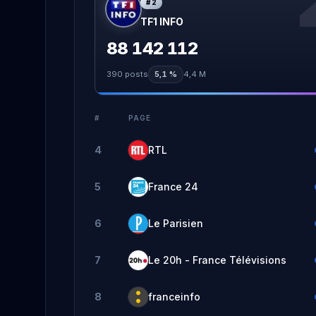
#
2
TF1 INFO
88 142 112
390
posts
5,1 %
4,4 M
#
PAGE
4
RTL
5
France 24
6
Le Parisien
7
Le 20h - France Télévisions
8
franceinfo