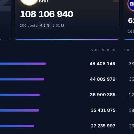
Brut.
108 106 940
6
280
posts
4,5 %
8,61 M
16
VUES VIDÉOS
POS
48 408 149
2
44 882 979
3
36 900 385
1
35 431 875
1
27 235 997
3