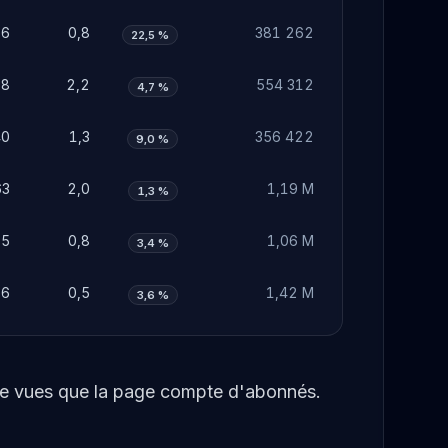
26
0,8
381 262
22,5 %
68
2,2
554 312
4,7 %
40
1,3
356 422
9,0 %
63
2,0
1,19 M
1,3 %
25
0,8
1,06 M
3,4 %
16
0,5
1,42 M
3,6 %
 de vues que la page compte d'abonnés.