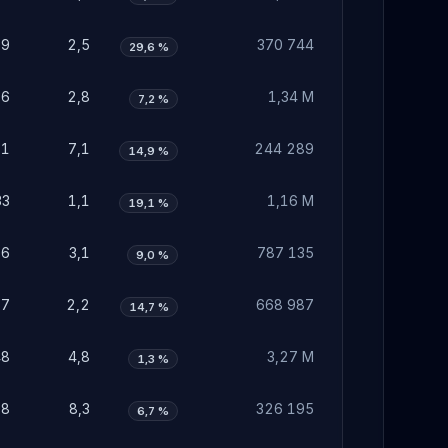
79
2,5
370 744
29,6 %
86
2,8
1,34 M
7,2 %
21
7,1
244 289
14,9 %
33
1,1
1,16 M
19,1 %
96
3,1
787 135
9,0 %
67
2,2
668 987
14,7 %
48
4,8
3,27 M
1,3 %
58
8,3
326 195
6,7 %