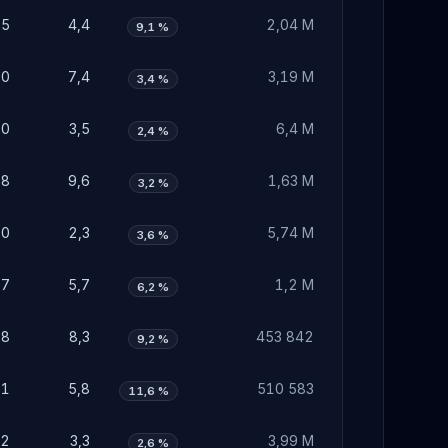
35
4,4
2,04 M
9,1 %
30
7,4
3,19 M
3,4 %
10
3,5
6,4 M
2,4 %
98
9,6
1,63 M
3,2 %
70
2,3
5,74 M
3,6 %
77
5,7
1,2 M
6,2 %
58
8,3
453 842
9,2 %
81
5,8
510 583
11,6 %
02
3,3
3,99 M
2,6 %