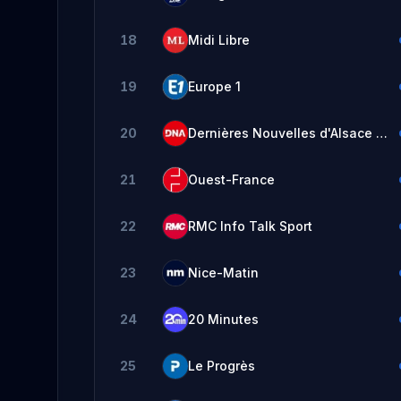
18
Midi Libre
19
Europe 1
20
Dernières Nouvelles d'Alsace - DNA
21
Ouest-France
22
RMC Info Talk Sport
23
Nice-Matin
24
20 Minutes
25
Le Progrès