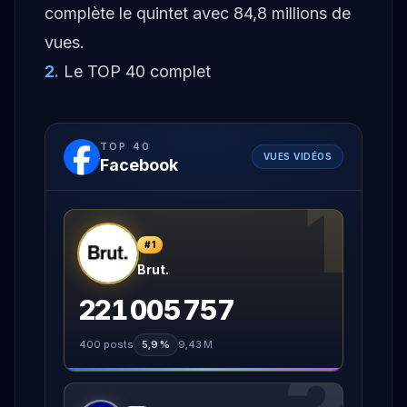
complète le quintet avec 84,8 millions de
vues.
2
.
Le TOP 40 complet
TOP
40
VUES VIDÉOS
Facebook
1
#
1
Brut.
221 005 757
400
posts
5,9 %
9,43 M