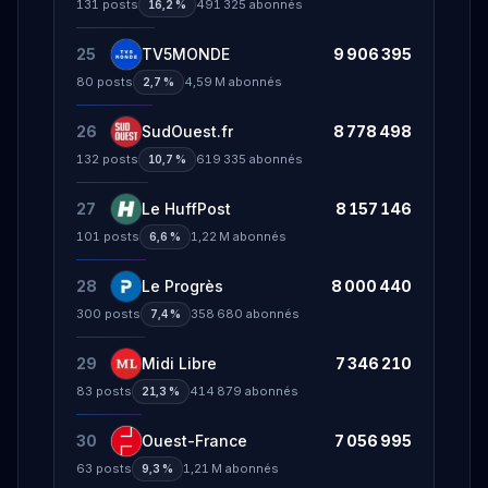
131
posts
491 325
abonnés
16,2 %
25
TV5MONDE
9 906 395
80
posts
4,59 M
abonnés
2,7 %
26
SudOuest.fr
8 778 498
132
posts
619 335
abonnés
10,7 %
27
Le HuffPost
8 157 146
101
posts
1,22 M
abonnés
6,6 %
28
Le Progrès
8 000 440
300
posts
358 680
abonnés
7,4 %
29
Midi Libre
7 346 210
83
posts
414 879
abonnés
21,3 %
30
Ouest-France
7 056 995
63
posts
1,21 M
abonnés
9,3 %