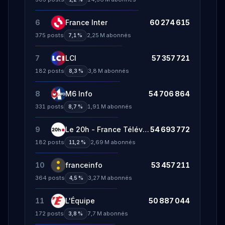
6
France Inter
60 274 615
375
posts
2,25 M
abonnés
7,1 %
7
LCI
57 357 721
182
posts
3,8 M
abonnés
8,3 %
8
M6 Info
54 706 864
331
posts
1,91 M
abonnés
8,7 %
9
Le 20h - France Télévisions
54 693 772
182
posts
2,69 M
abonnés
11,2 %
10
franceinfo
53 457 211
364
posts
3,27 M
abonnés
4,5 %
11
L'Équipe
50 887 044
172
posts
7,7 M
abonnés
3,8 %