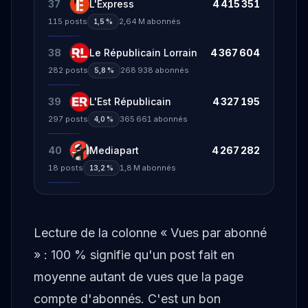
37
L'Express
4 415 351
115
posts
2,64 M
abonnés
1,5 %
38
Le Républicain Lorrain
4 367 604
282
posts
268 938
abonnés
5,8 %
39
L'Est Républicain
4 327 195
297
posts
365 661
abonnés
4,0 %
40
Mediapart
4 267 282
18
posts
1,8 M
abonnés
13,2 %
Lecture de la colonne « Vues par abonné
» : 100 % signifie qu'un post fait en
moyenne autant de vues que la page
compte d'abonnés. C'est un bon