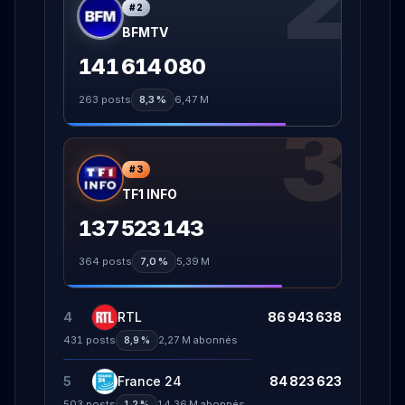
2
#
2
BFMTV
141 614 080
263
posts
8,3 %
6,47 M
3
#
3
TF1 INFO
137 523 143
364
posts
7,0 %
5,39 M
4
RTL
86 943 638
431
posts
2,27 M
abonnés
8,9 %
5
France 24
84 823 623
503
posts
14,36 M
abonnés
1,2 %