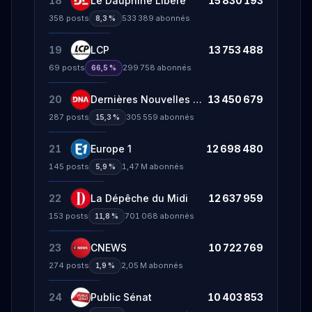
18
Le Dauphiné Libéré
15 830 193
358
posts
533 389
abonnés
8,3 %
19
LCP
13 753 488
69
posts
299 758
abonnés
66,5 %
20
Dernières Nouvelles d'Alsace
13 450 679
287
posts
305 559
abonnés
15,3 %
21
Europe 1
12 698 480
145
posts
1,47 M
abonnés
5,9 %
22
La Dépêche du Midi
12 637 959
153
posts
701 068
abonnés
11,8 %
23
CNEWS
10 722 769
274
posts
2,05 M
abonnés
1,9 %
24
Public Sénat
10 403 853