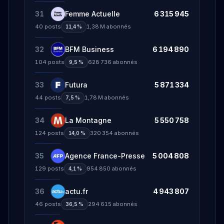
31
Femme Actuelle
6 315 945
40
posts
1,38 M
abonnés
11,4 %
32
BFM Business
6 194 890
104
posts
628 736
abonnés
9,5 %
33
Futura
5 871 334
44
posts
1,78 M
abonnés
7,5 %
34
La Montagne
5 550 758
124
posts
320 354
abonnés
14,0 %
35
Agence France-Presse
5 004 808
129
posts
954 850
abonnés
4,1 %
36
actu.fr
4 943 807
46
posts
294 615
abonnés
36,5 %