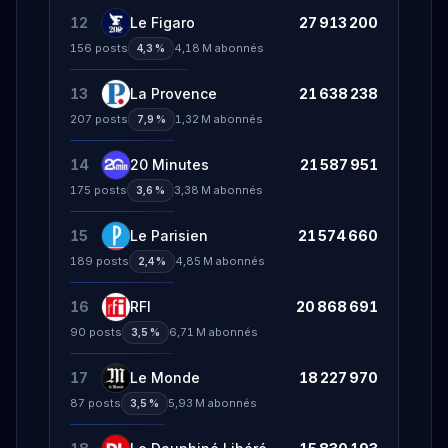
12
Le Figaro
27 913 200
156
posts
4,18 M
abonnés
4,3 %
13
La Provence
21 638 238
207
posts
1,32 M
abonnés
7,9 %
14
20 Minutes
21 587 951
175
posts
3,38 M
abonnés
3,6 %
15
Le Parisien
21 574 660
189
posts
4,85 M
abonnés
2,4 %
16
RFI
20 868 691
90
posts
6,71 M
abonnés
3,5 %
17
Le Monde
18 227 970
87
posts
5,93 M
abonnés
3,5 %