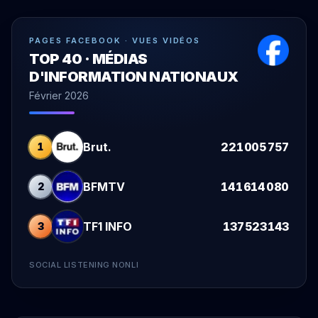
PAGES FACEBOOK · VUES VIDÉOS
TOP 40 · MÉDIAS
D'INFORMATION NATIONAUX
Février 2026
Brut.
221 005 757
1
BFMTV
141 614 080
2
TF1 INFO
137 523 143
3
SOCIAL LISTENING NONLI