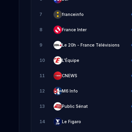
7
franceinfo
8
France Inter
9
Le 20h - France Télévisions
10
L'Équipe
11
CNEWS
12
M6 Info
13
Public Sénat
14
Le Figaro