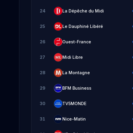
24
La Dépêche du Midi
25
Le Dauphiné Libéré
26
Ouest-France
27
Midi Libre
28
La Montagne
29
BFM Business
30
TV5MONDE
31
Nice-Matin