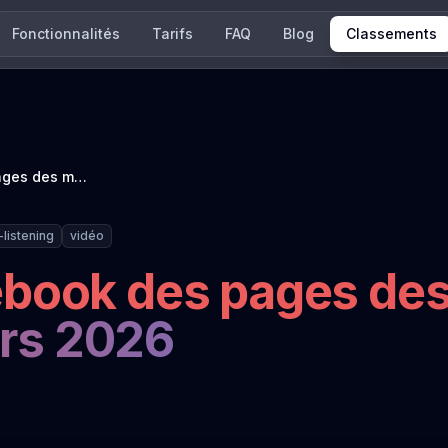
Fonctionnalités
Tarifs
FAQ
Blog
Classements
Classement Facebook des pages des médias info français : mars 2026
-listening
vidéo
book des pages de
ars 2026