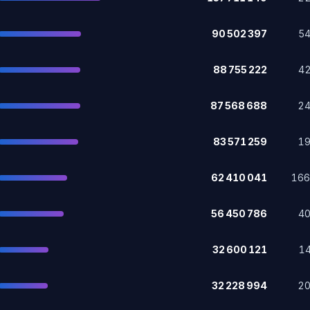
90 502 397
5
88 755 222
4
87 568 688
2
83 571 259
1
62 410 041
16
56 450 786
4
32 600 121
1
32 228 994
2