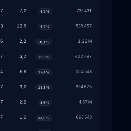
17
7,2
733 431
9,3 %
83
12,8
538 457
6,7 %
66
2,2
1,22 M
16,1 %
97
3,2
422 797
29,5 %
04
6,8
324 543
17,4 %
97
3,2
634 675
18,1 %
67
2,2
4,67 M
3,6 %
47
1,6
693 543
33,0 %