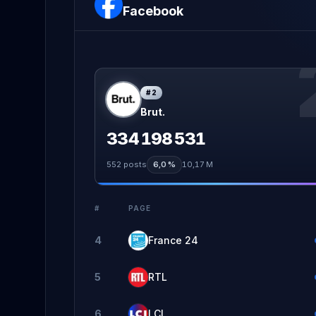
Facebook
#
2
Brut.
334 198 531
552
posts
6,0 %
10,17 M
#
PAGE
4
France 24
5
RTL
6
LCI