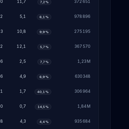
50
11,7
372 651
7,2 %
52
5,1
978 896
6,1 %
23
10,8
275 195
9,9 %
62
12,1
367 570
5,7 %
76
2,5
1,23 M
7,7 %
46
4,9
630 348
6,9 %
51
1,7
306 964
40,1 %
20
0,7
1,84 M
14,5 %
28
4,3
935 684
4,4 %