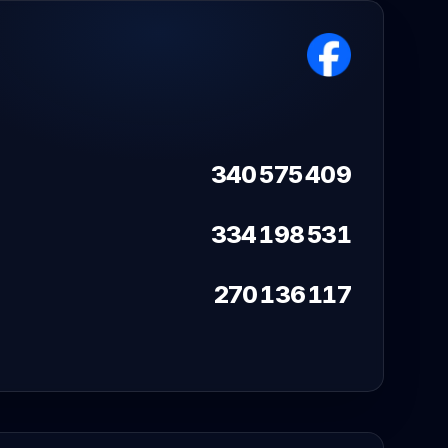
340 575 409
334 198 531
270 136 117