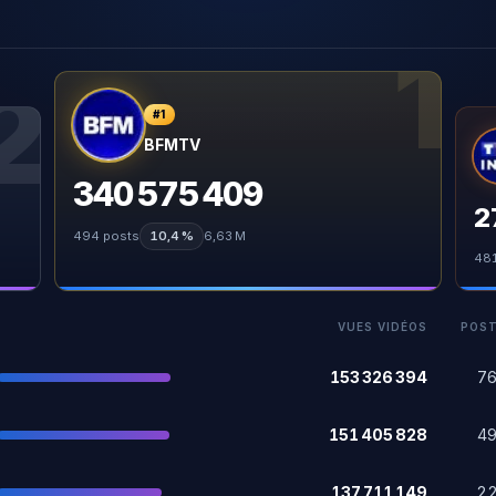
1
2
#
1
BFMTV
340 575 409
2
494
posts
10,4 %
6,63 M
48
VUES VIDÉOS
POS
153 326 394
7
151 405 828
4
137 711 149
2