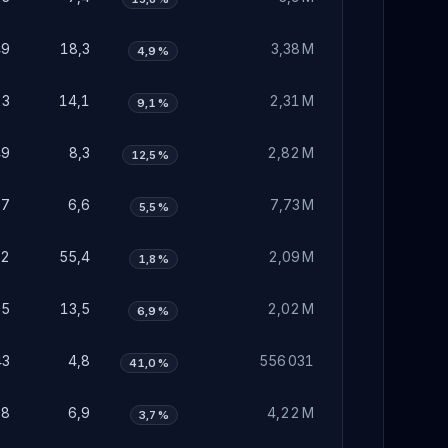
49
18,3
3,38 M
4,9 %
23
14,1
2,31 M
9,1 %
49
8,3
2,82 M
12,5 %
97
6,6
7,73 M
5,5 %
62
55,4
2,09 M
1,8 %
05
13,5
2,02 M
6,9 %
43
4,8
556 031
41,0 %
08
6,9
4,22 M
3,7 %