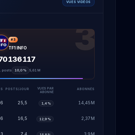
VUES VIDÉOS
3
#
3
TF1 INFO
70 136 117
1
posts
10,0 %
5,61 M
VUES PAR
TS
POSTS/JOUR
ABONNÉS
ABONNÉ
66
25,5
14,45 M
1,4 %
96
16,5
2,37 M
12,9 %
23
7,4
3,9 M
15,8 %