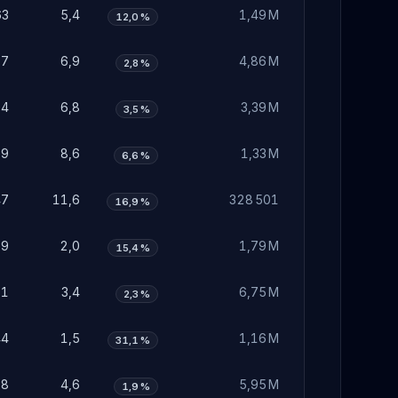
63
5,4
1,49 M
12,0 %
07
6,9
4,86 M
2,8 %
04
6,8
3,39 M
3,5 %
59
8,6
1,33 M
6,6 %
47
11,6
328 501
16,9 %
59
2,0
1,79 M
15,4 %
01
3,4
6,75 M
2,3 %
44
1,5
1,16 M
31,1 %
38
4,6
5,95 M
1,9 %