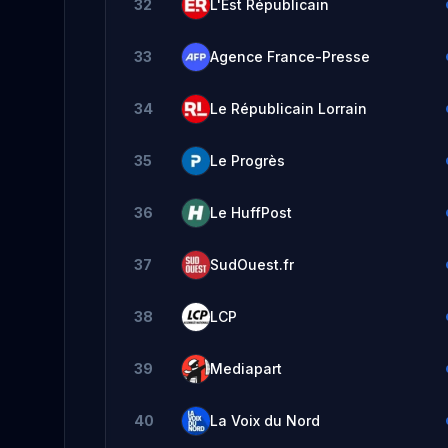
32
L'Est Républicain
33
Agence France-Presse
34
Le Républicain Lorrain
35
Le Progrès
36
Le HuffPost
37
SudOuest.fr
38
LCP
39
Mediapart
40
La Voix du Nord