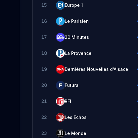
15
Europe 1
16
Le Parisien
17
20 Minutes
18
La Provence
19
Dernières Nouvelles d'Alsace
20
Futura
21
RFI
22
Les Echos
23
Le Monde