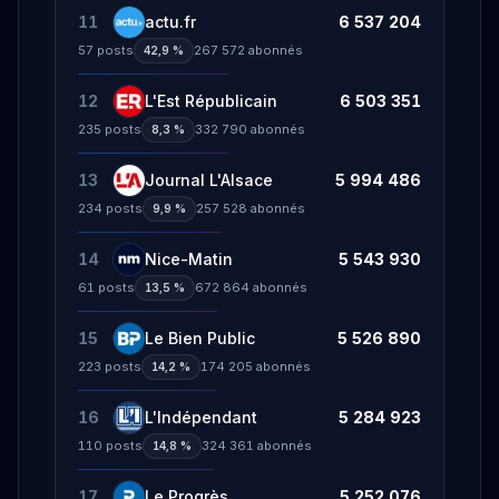
11
actu.fr
6 537 204
57
posts
267 572
abonnés
42,9 %
12
L'Est Républicain
6 503 351
235
posts
332 790
abonnés
8,3 %
13
Journal L'Alsace
5 994 486
234
posts
257 528
abonnés
9,9 %
14
Nice-Matin
5 543 930
61
posts
672 864
abonnés
13,5 %
15
Le Bien Public
5 526 890
223
posts
174 205
abonnés
14,2 %
16
L'Indépendant
5 284 923
110
posts
324 361
abonnés
14,8 %
17
Le Progrès
5 252 076