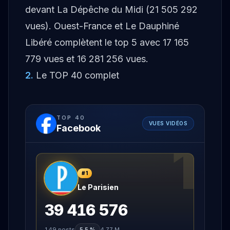
devant La Dépêche du Midi (21 505 292
vues). Ouest-France et Le Dauphiné
Libéré complètent le top 5 avec 17 165
779 vues et 16 281 256 vues.
2
.
Le TOP 40 complet
TOP
40
VUES VIDÉOS
Facebook
1
#
1
Le Parisien
39 416 576
149
posts
5,5 %
4,77 M