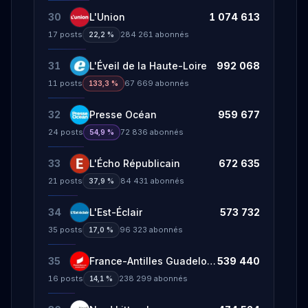
30
L'Union
1 074 613
17
posts
284 261
abonnés
22,2 %
31
L'Éveil de la Haute-Loire
992 068
11
posts
67 669
abonnés
133,3 %
32
Presse Océan
959 677
24
posts
72 836
abonnés
54,9 %
33
L'Écho Républicain
672 635
21
posts
84 431
abonnés
37,9 %
34
L'Est-Éclair
573 732
35
posts
96 323
abonnés
17,0 %
35
France-Antilles Guadeloupe
539 440
16
posts
238 299
abonnés
14,1 %