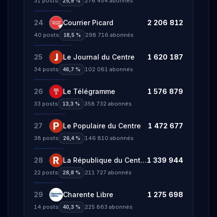
31
posts
276 454
abonnés
25,9 %
24
Courrier Picard
2 206 812
40
posts
298 716
abonnés
18,5 %
25
Le Journal du Centre
1 620 187
34
posts
102 081
abonnés
46,7 %
26
Le Télégramme
1 576 879
33
posts
358 732
abonnés
13,3 %
27
Le Populaire du Centre
1 472 677
38
posts
146 810
abonnés
26,4 %
28
La République du Centre
1 339 944
22
posts
211 727
abonnés
28,8 %
29
Charente Libre
1 275 698
14
posts
225 863
abonnés
40,3 %