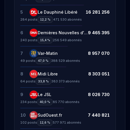
5
Le Dauphiné Libéré
16 281 256
284
posts
471 530
abonnés
12,2 %
6
Dernières Nouvelles d'Alsace - DNA
9 465 395
240
posts
256 549
abonnés
15,4 %
7
Var-Matin
8 957 070
49
posts
388 529
abonnés
47,0 %
8
Midi Libre
8 303 051
64
posts
383 373
abonnés
33,8 %
9
Le JSL
8 026 730
234
posts
85 770
abonnés
40,0 %
10
SudOuest.fr
7 440 821
102
posts
577 971
abonnés
12,6 %