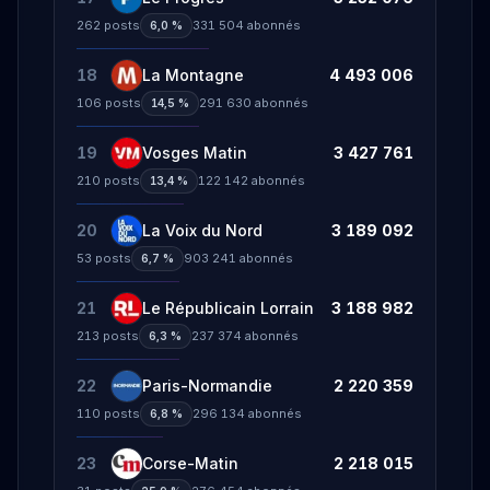
262
posts
331 504
abonnés
6,0 %
18
La Montagne
4 493 006
106
posts
291 630
abonnés
14,5 %
19
Vosges Matin
3 427 761
210
posts
122 142
abonnés
13,4 %
20
La Voix du Nord
3 189 092
53
posts
903 241
abonnés
6,7 %
21
Le Républicain Lorrain
3 188 982
213
posts
237 374
abonnés
6,3 %
22
Paris-Normandie
2 220 359
110
posts
296 134
abonnés
6,8 %
23
Corse-Matin
2 218 015