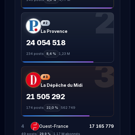
2
#
2
La Provence
24 054 518
234
posts
8,4 %
1,23 M
3
#
3
La Dépêche du Midi
21 505 292
174
posts
22,0 %
562 749
4
Ouest-France
17 165 779
49
posts
1,17 M
abonnés
29,9 %