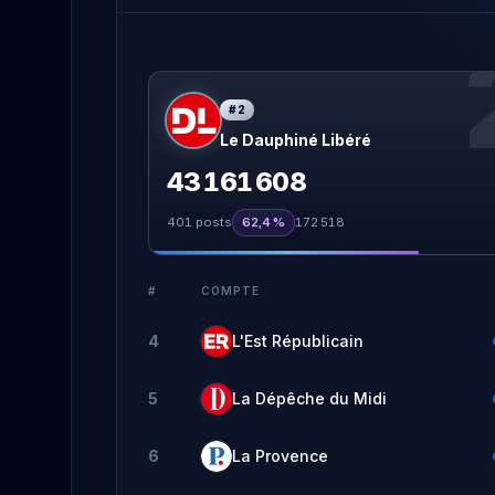
#
2
Le Dauphiné Libéré
43 161 608
401
posts
62,4 %
172 518
#
COMPTE
4
L'Est Républicain
5
La Dépêche du Midi
6
La Provence