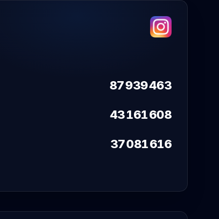
87 939 463
43 161 608
37 081 616