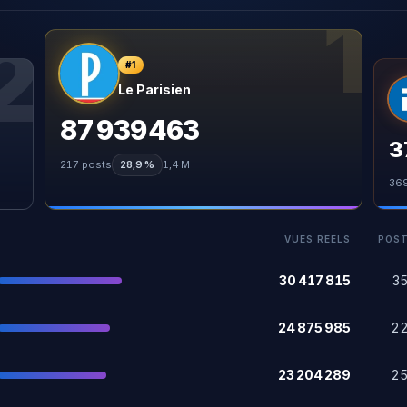
1
2
#
1
Le Parisien
87 939 463
3
217
posts
28,9 %
1,4 M
36
VUES REELS
POS
30 417 815
3
24 875 985
2
23 204 289
2