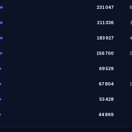
231 047
211 336
183 927
156 700
69 529
67 804
53 428
44 869