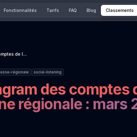
Fonctionnalités
Tarifs
FAQ
Blog
Classements
Classement Instagram des comptes de la presse quotidienne régionale : mars 2026
resse-régionale
social-listening
agram des comptes d
ne régionale : mars