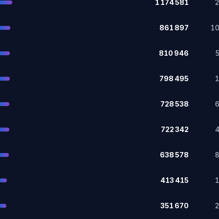
1 174 581
861 897
1
810 946
798 495
728 538
722 342
638 578
413 415
351 670