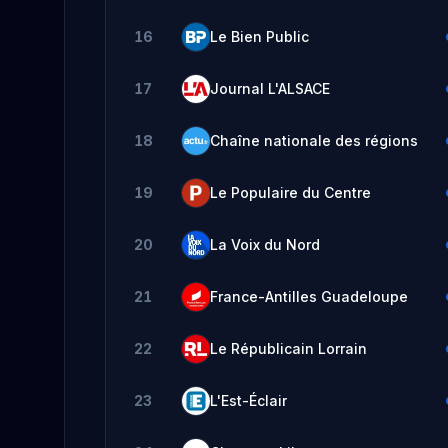
16
Le Bien Public
17
Journal L'ALSACE
18
Chaîne nationale des régions
19
Le Populaire du Centre
20
La Voix du Nord
21
France-Antilles Guadeloupe
22
Le Républicain Lorrain
23
L'Est-Éclair