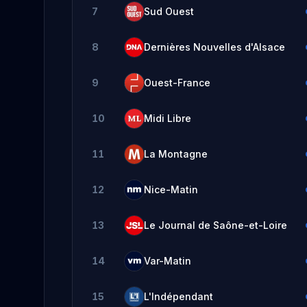
7
Sud Ouest
8
Dernières Nouvelles d'Alsace
9
Ouest-France
10
Midi Libre
11
La Montagne
12
Nice-Matin
13
Le Journal de Saône-et-Loire
14
Var-Matin
15
L'Indépendant