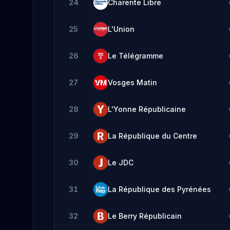
24
Charente Libre
25
L'Union
26
Le Télégramme
27
Vosges Matin
28
L'Yonne Républicaine
29
La République du Centre
30
Le JDC
31
La République des Pyrénées
32
Le Berry Républicain