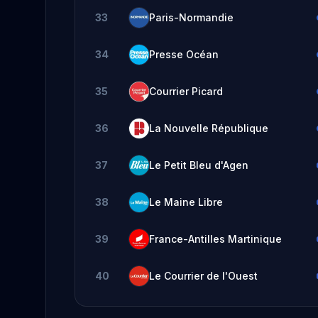
33
Paris-Normandie
34
Presse Océan
35
Courrier Picard
36
La Nouvelle République
37
Le Petit Bleu d'Agen
38
Le Maine Libre
39
France-Antilles Martinique
40
Le Courrier de l'Ouest