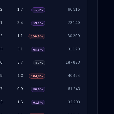
52
1,7
90 515
85,3 %
71
2,4
78 140
53,1 %
32
1,1
80 209
106,6 %
93
3,1
31 120
68,6 %
10
3,7
187 823
8,7 %
39
1,3
40 454
104,8 %
27
0,9
61 243
98,6 %
53
1,8
32 203
91,5 %