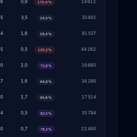
28
0,9
24 612
170,4 %
05
3,5
33 492
24,5 %
54
1,8
81 537
18,4 %
15
0,5
44 282
120,2 %
60
2,0
16 685
72,8 %
47
1,6
34 286
44,8 %
80
2,7
17 514
45,6 %
14
0,5
35 794
82,5 %
20
0,7
22 490
78,2 %