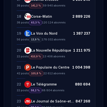
38
posts
59 940
abonnés
141,2 %
18
Corse-Matin
2 889 226
38
posts
120 124
abonnés
63,3 %
19
La Voix du Nord
1 387 237
56
posts
178 032
abonnés
13,9 %
20
La Nouvelle République
1 211 975
22
posts
13 406
abonnés
410,9 %
21
Le Populaire du Centre
1 004 398
42
posts
22 612
abonnés
105,8 %
22
Le Télégramme
880 694
22
posts
68 804
abonnés
58,2 %
23
Le Journal de Saône-et-Loire
847 268