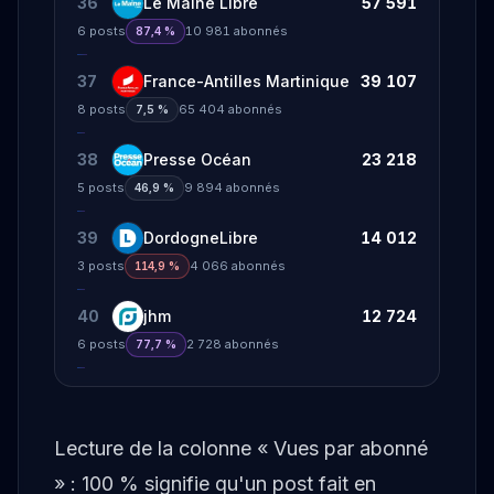
36
Le Maine Libre
57 591
6
posts
10 981
abonnés
87,4 %
37
France-Antilles Martinique
39 107
8
posts
65 404
abonnés
7,5 %
38
Presse Océan
23 218
5
posts
9 894
abonnés
46,9 %
39
DordogneLibre
14 012
3
posts
4 066
abonnés
114,9 %
40
jhm
12 724
6
posts
2 728
abonnés
77,7 %
Lecture de la colonne « Vues par abonné
» : 100 % signifie qu'un post fait en