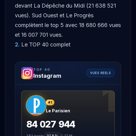
devant La Dépêche du Midi (21 638 521
vues). Sud Ouest et Le Progrès
complètent le top 5 avec 18 680 666 vues
et 16 007 701 vues.
2
.
Le TOP 40 complet
TOP
40
VUES REELS
Instagram
1
#
1
Le Parisien
84 027 944
182
posts
37,8 %
1,22 M