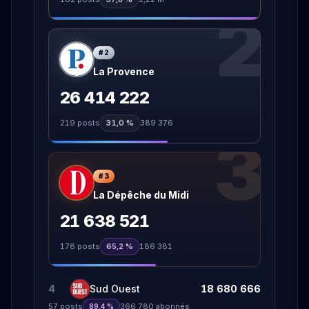
2
#
2
La Provence
26 414 222
219
posts
31,0 %
389 376
3
#
3
La Dépêche du Midi
21 638 521
178
posts
65,2 %
186 381
4
Sud Ouest
18 680 666
57
posts
366 780
abonnés
89,4 %