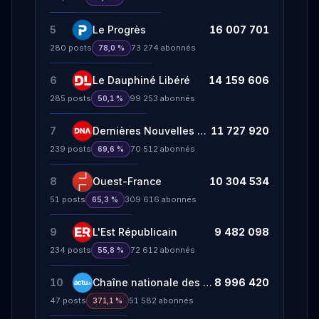
5
Le Progrès
16 007 701
280
posts
73 274
abonnés
78,0 %
6
Le Dauphiné Libéré
14 159 606
285
posts
99 253
abonnés
50,1 %
7
Dernières Nouvelles d'Alsace
11 727 920
239
posts
70 512
abonnés
69,6 %
8
Ouest-France
10 304 534
51
posts
309 616
abonnés
65,3 %
9
L'Est Républicain
9 482 098
234
posts
72 612
abonnés
55,8 %
10
Chaîne nationale des régions
8 996 420
47
posts
51 582
abonnés
371,1 %