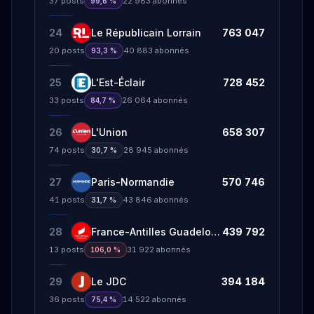
37
posts
22 983
abonnés
99,6 %
24
Le Républicain Lorrain
763 047
20
posts
40 883
abonnés
93,3 %
25
L'Est-Éclair
728 452
33
posts
26 064
abonnés
84,7 %
26
L'Union
658 307
74
posts
28 945
abonnés
30,7 %
27
Paris-Normandie
570 746
41
posts
43 846
abonnés
31,7 %
28
France-Antilles Guadeloupe
439 792
13
posts
31 922
abonnés
106,0 %
29
Le JDC
394 184
36
posts
14 522
abonnés
75,4 %