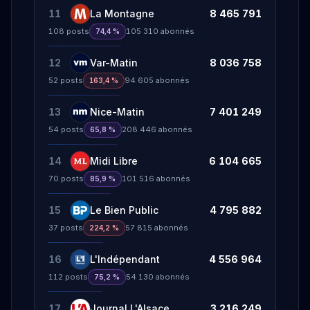
11
La Montagne
8 465 791
108
posts
105 310
abonnés
74,4 %
12
Var-Matin
8 036 758
52
posts
94 605
abonnés
163,4 %
13
Nice-Matin
7 401 249
54
posts
208 446
abonnés
65,8 %
14
Midi Libre
6 104 665
70
posts
101 516
abonnés
85,9 %
15
Le Bien Public
4 795 882
37
posts
57 815
abonnés
224,2 %
16
L'Indépendant
4 556 964
112
posts
54 130
abonnés
75,2 %
17
Journal L'Alsace
3 216 249