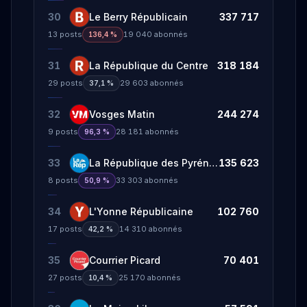
30
Le Berry Républicain
337 717
13
posts
19 040
abonnés
136,4 %
31
La République du Centre
318 184
29
posts
29 603
abonnés
37,1 %
32
Vosges Matin
244 274
9
posts
28 181
abonnés
96,3 %
33
La République des Pyrénées
135 623
8
posts
33 303
abonnés
50,9 %
34
L'Yonne Républicaine
102 760
17
posts
14 310
abonnés
42,2 %
35
Courrier Picard
70 401
27
posts
25 170
abonnés
10,4 %