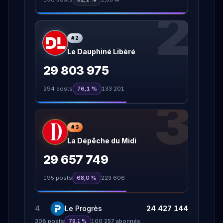
2
#
2
Le Dauphiné Libéré
29 803 975
294
posts
76,1 %
133 201
3
#
3
La Dépêche du Midi
29 657 749
195
posts
68,0 %
223 606
4
Le Progrès
24 427 144
308
posts
100 257
abonnés
79,1 %