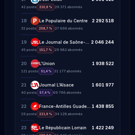
42
posts
29 371
abonnés
210,9 %
18
Le Populaire du Centre
2 292 518
32
posts
27 696
abonnés
258,7 %
19
Le Journal de Saône-et-Loire
2 046 244
45
posts
29 982
abonnés
151,7 %
20
L'Union
1 938 522
121
posts
31 177
abonnés
51,4 %
21
Journal L'Alsace
1 601 977
40
posts
69 796
abonnés
57,4 %
22
France-Antilles Guadeloupe
1 438 855
19
posts
34 128
abonnés
221,9 %
23
Le Républicain Lorrain
1 422 249