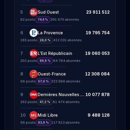
5
Sud Ouest
23 911 512
82
posts
391 875
abonnés
74,4 %
6
La Provence
19 795 754
185
posts
412 031
abonnés
26,0 %
7
L'Est Républicain
19 060 053
250
posts
84 784
abonnés
89,9 %
8
Ouest-France
12 308 084
66
posts
323 966
abonnés
57,6 %
9
Dernières Nouvelles d'Alsace
10 077 878
262
posts
81 474
abonnés
47,2 %
10
Midi Libre
9 488 128
96
posts
117 813
abonnés
83,9 %