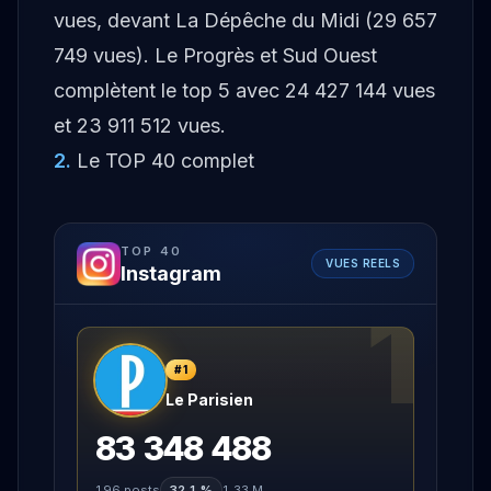
vues, devant La Dépêche du Midi (29 657
749 vues). Le Progrès et Sud Ouest
complètent le top 5 avec 24 427 144 vues
et 23 911 512 vues.
2
.
Le TOP 40 complet
TOP
40
VUES REELS
Instagram
1
#
1
Le Parisien
83 348 488
196
posts
32,1 %
1,33 M