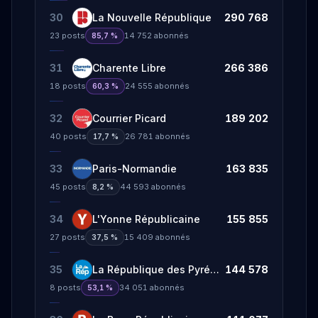
30
La Nouvelle République
290 768
23
posts
14 752
abonnés
85,7 %
31
Charente Libre
266 386
18
posts
24 555
abonnés
60,3 %
32
Courrier Picard
189 202
40
posts
26 781
abonnés
17,7 %
33
Paris-Normandie
163 835
45
posts
44 593
abonnés
8,2 %
34
L'Yonne Républicaine
155 855
27
posts
15 409
abonnés
37,5 %
35
La République des Pyrénées
144 578
8
posts
34 051
abonnés
53,1 %