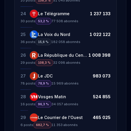
20
posts
51 045
abonnés
139,3 %
24
Le Télégramme
1 237 133
30
posts
77 508
abonnés
53,2 %
25
La Voix du Nord
1 022 122
36
posts
182 058
abonnés
15,6 %
26
La République du Centre
1 008 398
29
posts
32 098
abonnés
108,3 %
27
Le JDC
983 073
78
posts
15 969
abonnés
78,9 %
28
Vosges Matin
524 855
16
posts
34 057
abonnés
96,3 %
29
Le Courrier de l'Ouest
465 025
6
posts
11 353
abonnés
682,7 %