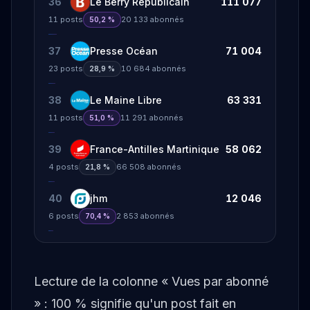
36
Le Berry Républicain
111 077
11
posts
20 133
abonnés
50,2 %
37
Presse Océan
71 004
23
posts
10 684
abonnés
28,9 %
38
Le Maine Libre
63 331
11
posts
11 291
abonnés
51,0 %
39
France-Antilles Martinique
58 062
4
posts
66 508
abonnés
21,8 %
40
jhm
12 046
6
posts
2 853
abonnés
70,4 %
Lecture de la colonne « Vues par abonné
» : 100 % signifie qu'un post fait en