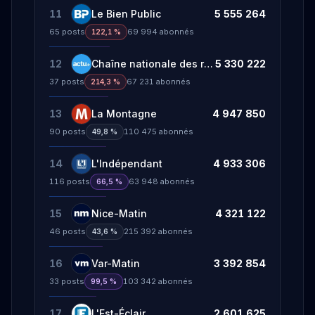
11
Le Bien Public
5 555 264
65
posts
69 994
abonnés
122,1 %
12
Chaîne nationale des régions
5 330 222
37
posts
67 231
abonnés
214,3 %
13
La Montagne
4 947 850
90
posts
110 475
abonnés
49,8 %
14
L'Indépendant
4 933 306
116
posts
63 948
abonnés
66,5 %
15
Nice-Matin
4 321 122
46
posts
215 392
abonnés
43,6 %
16
Var-Matin
3 392 854
33
posts
103 342
abonnés
99,5 %
17
L'Est-Éclair
2 601 625